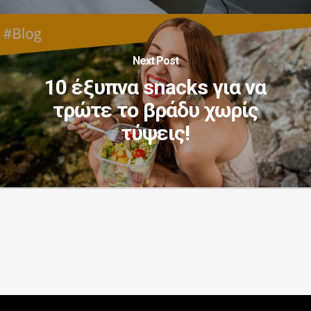
Next Post
10 έξυπνα snacks για να
τρώτε το βράδυ χωρίς
τύψεις!