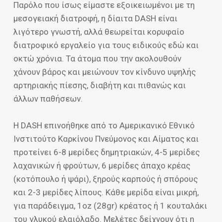
Παρόλο που ίσως είμαστε εξοικειωμένοι με τη
μεσογειακή διατροφή, η δίαιτα DASH είναι
λιγότερο γνωστή, αλλά θεωρείται κορυφαίο
διατροφικό εργαλείο για τους ειδικούς εδώ και
οκτώ χρόνια. Τα άτομα που την ακολουθούν
χάνουν βάρος και μειώνουν τον κίνδυνο υψηλής
αρτηριακής πίεσης, διαβήτη και πιθανώς και
άλλων παθήσεων.
Η DASH επινοήθηκε από το Αμερικανικό Εθνικό
Ινστιτούτο Καρκίνου Πνεύμονος και Αίματος και
προτείνει 6-8 μερίδες δημητριακών, 4-5 μερίδες
λαχανικών ή φρούτων, 6 μερίδες άπαχο κρέας
(κοτόπουλο ή ψάρι), ξηρούς καρπούς ή σπόρους
και 2-3 μερίδες λίπους. Κάθε μερίδα είναι μικρή,
για παράδειγμα, 1oz (28gr) κρέατος ή 1 κουταλάκι
του γλυκού ελαιόλαδο. Μελέτες δείχνουν ότι η