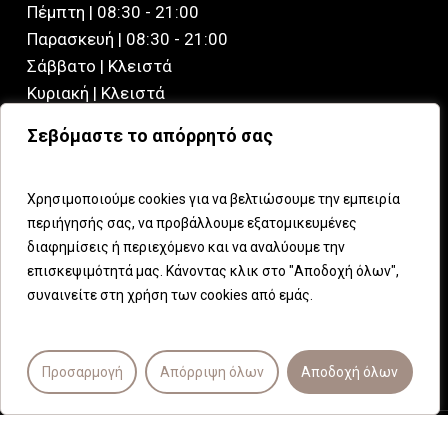
Πέμπτη | 08:30 - 21:00
Παρασκευή | 08:30 - 21:00
Σάββατο | Kλειστά
Κυριακή | Κλειστά
Σεβόμαστε το απόρρητό σας
CHRYSSALIS MEDICAL SPA
Ηρώδου Αττικού 7
Χρησιμοποιούμε cookies για να βελτιώσουμε την εμπειρία
145 61, Κηφισιά
περιήγησής σας, να προβάλλουμε εξατομικευμένες
Αττική, Ελλάδα
διαφημίσεις ή περιεχόμενο και να αναλύουμε την
επισκεψιμότητά μας. Κάνοντας κλικ στο "Αποδοχή όλων",
Τηλέφωνο (+30)210 8083296
συναινείτε στη χρήση των cookies από εμάς.
Email: info@chryssalis.com
Προσαρμογή
Απόρριψη όλων
Αποδοχή όλων
© 2026 Chryssalis Medical Spa.