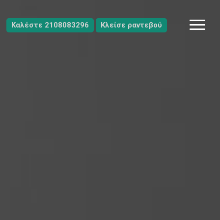
Καλέστε 2108083296
Κλείσε ραντεβού
Menu