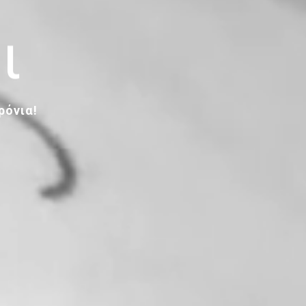
ι
ρόνια!