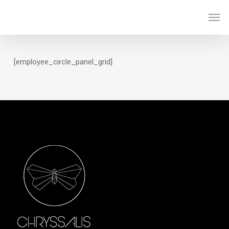
Skip
Men
to
main
content
[employee_circle_panel_grid]