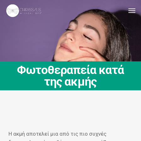
Skip
Men
to
main
content
Φωτοθεραπεία κατά
της ακμής
Η ακμή αποτελεί μια από τις πιο συχνές