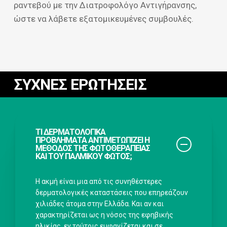
ραντεβού με την Διατροφολόγο Αντιγήρανσης,
ώστε να λάβετε εξατομικευμένες συμβουλές.
ΣΥΧΝΕΣ ΕΡΩΤΗΣΕΙΣ
ΤΙ ΔΕΡΜΑΤΟΛΟΓΙΚΆ
ΠΡΟΒΛΉΜΑΤΑ ΑΝΤΙΜΕΤΩΠΊΖΕΙ Η
ΜΈΘΟΔΟΣ ΤΗΣ ΦΩΤΟΘΕΡΑΠΕΊΑΣ
ΚΑΙ ΤΟΥ ΠΑΛΜΙΚΟΎ ΦΩΤΌΣ;
Η ακμή είναι μια από τις συνηθέστερες
δερματολογικές καταστάσεις που επηρεάζουν
χιλιάδες άτομα στην Ελλάδα. Και αν και
χαρακτηρίζεται ως η νόσος της εφηβικής
ηλικίας, εν τούτοις εμφανίζεται και σε