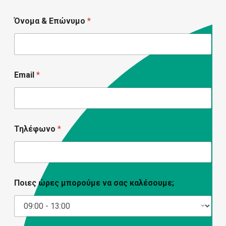
μπορείτε να επιστρέψετε στις υποχρεώσεις
σας αμέσως μετά. Η θεραπεία φωτόλυσης με
Όνομα & Επώνυμο
*
το IPL δεν ενδείκνυται σε ανθρώπους με ενεργή
φλεγμονή, όπως μύκητες, έρπης κ.ά.
Email
*
Τηλέφωνο
*
Ποιες ώρες μπορούμε να σας καλέσουμε;