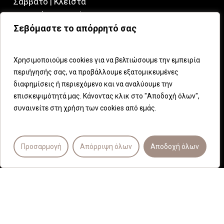
Σάββατο | Kλειστά
Κυριακή | Κλειστά
Σεβόμαστε το απόρρητό σας
CHRYSSALIS MEDICAL SPA
Χρησιμοποιούμε cookies για να βελτιώσουμε την εμπειρία
Ηρώδου Αττικού 7
περιήγησής σας, να προβάλλουμε εξατομικευμένες
145 61, Κηφισιά
διαφημίσεις ή περιεχόμενο και να αναλύουμε την
Αττική, Ελλάδα
επισκεψιμότητά μας. Κάνοντας κλικ στο "Αποδοχή όλων",
συναινείτε στη χρήση των cookies από εμάς.
Τηλέφωνο (+30)210 8083296
Email: info@chryssalis.com
Προσαρμογή
Απόρριψη όλων
Αποδοχή όλων
© 2026 Chryssalis Medical Spa.
Powered by
Webinsite
| Digital Marketing by
Wizard
Agency